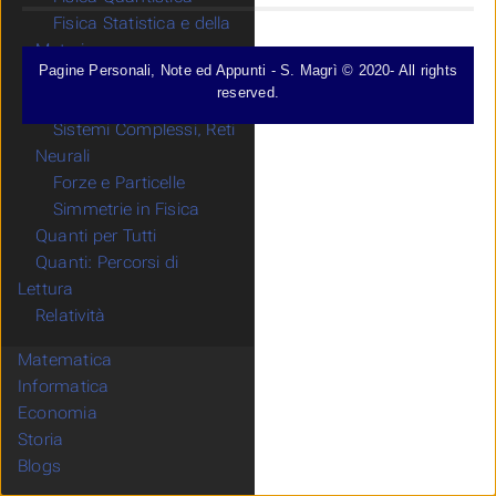
Fisica Statistica e della
Materia
Pagine Personali, Note ed Appunti - S. Magrì © 2020- All rights
Probabilità, Caos e
reserved.
Frattali
Sistemi Complessi, Reti
Neurali
Forze e Particelle
Simmetrie in Fisica
Quanti per Tutti
Quanti: Percorsi di
Lettura
Relatività
Matematica
Informatica
Economia
Storia
Blogs