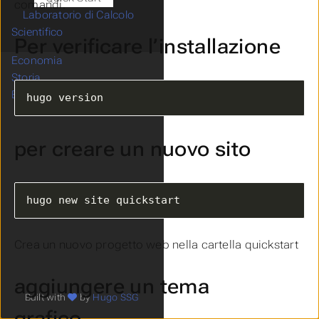
comandi.
Laboratorio di Calcolo
Scientifico
Per verificare l’installazione
Economia
Storia
Blogs
hugo version
per creare un nuovo sito
hugo new site quickstart
Crea un nuovo progetto web nella cartella quickstart
aggiungere un tema
Built with
by
Hugo SSG
grafico